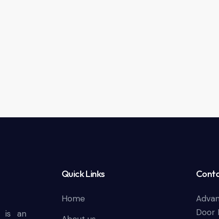
Quick Links
Conta
Home
Advan
Door 
 is an
About us