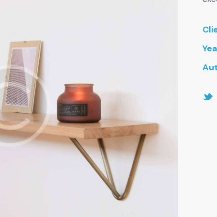
Cli
Yea
Au