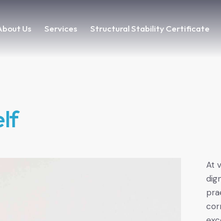
About Us
Services
Structural Stability Certificate
About Us
Services
Structural Stability Certificate
lf
At 
dig
pra
cor
exc