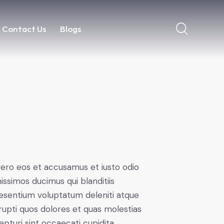
Contact Us
Blogs
Contact Us
Blogs
vero eos et accusamus et iusto odio
nissimos ducimus qui blanditiis
esentium voluptatum deleniti atque
rupti quos dolores et quas molestias
epturi sint occaecati cupidita.