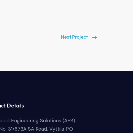
Next Project
ct Details
ced Engineering Solutions (AES)
No: 31/673A SA Road, Vyttila P.O