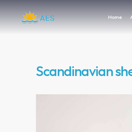
Home
Home
Scandinavian she